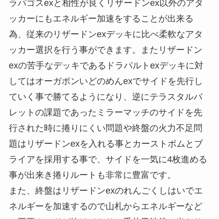
ラパゴスexと相性が良くリザードンex以外のアタ
ッカーにもエネルギー加速をすることが出来る
為、従来のリザードンexデッキに比べ柔軟なアタ
ッカー選択を行う事ができます。またリザードン
exの苦手なデッキであるドラパルトexデッキに対
してはオーガポンいどのめんexでサイドを先行し
ていく事で勝てるようになり、逆にテラスタルバ
レットの課題であったミラーマッチのサイドを先
行された時に捲りにくい問題や終盤の火力不足問
題はリザードンexを入れる事とカーストボムとブ
ライアを採用する事で、サイドを一気に4枚進める
事が出来き捲りルートも非常に豊富です。
また、終盤はリザードンexのれんごくしはいでエ
ネルギーを加速するので山札からエネルギーなど