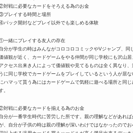
②対戦に必要なカードをそろえる為のお金
③プレイする時間と場所
④パック開封などプレイ以外でも楽しめる体験
①一緒にプレイする友人の存在
自分が学生の時はみんながコロコロコミックやVジャンプ、同
価値観が近く、カードゲームをやる仲間が同じ学校にも沢山居
アクセス出来き人によって価値観や見てるものは全く異なり、
うに同じ学校でカードゲームをプレイしているという人が居な
にハマって貰う為にはカードゲームで気軽に遊べる場所と同じ
す。
②対戦に必要なカードを揃える為のお金
自分が一番学生時代に苦労した所です。親の理解などがあれば
が、自分が子供の時は親の理解が深いわけではなかったのでお小