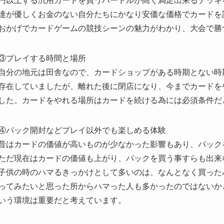
円以上する汎用カードを買うハードルが高く満足出来るデッキ
達が優しくお金のない自分たちにかなり安価な価格でカードを
おかげでカードゲームの競技シーンの魅力がわかり、大会で勝
③プレイする時間と場所
自分の地元は田舎なので、カードショップがある時期とない時
存在していましたが、離れた後に閉店になり、今までカードを
した。カードをやれる場所はカードを続ける為には必須条件だ
④パック開封などプレイ以外でも楽しめる体験
昔はカードの価値が高いものが少なかった影響もあり、パック
ただ現在はカードの価値も上がり、パックを買う事すらも出来
子供の時のハマるきっかけとして多いのは、なんとなく買った
ってみたいと思った所からハマった人も多かったのではないか
いう環境は重要だと考えています。