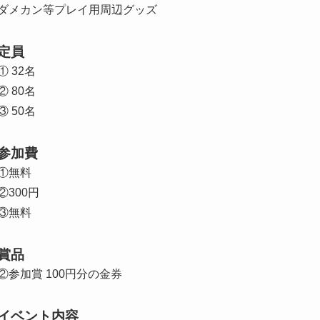
ダメカン等プレイ用周辺グッズ
定員
① 32名
② 80名
③ 50名
参加費
①無料
②300円
③無料
賞品
②参加賞 100円分の金券
イベント内容