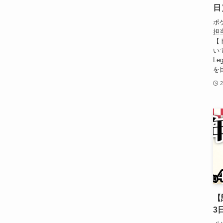
日
ポ
担
【
い
L
を
【
3