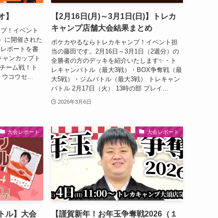
オ】
【2月16日(月)～3月1日(日)】トレカ
キャンプ店舗大会結果まとめ
ンプ！イベント
土）に開催された
ポケカやるならトレカキャンプ！イベント担
のレポートを書
当の藤田です。2月16日～3月1日（2週分）の
キャンカップト
全勝者の方のデッキを紹介いたします✨・ト
人チーム戦！ト
レキャンバトル（最大3戦）・BOX争奪戦（最
ウコウセ...
大5戦）・ジムバトル（最大3戦） トレキャン
バトル 2月17日（火） 13時の部 プレイ...
2026年3月6日
大会レポート
大会レポート
トル】大会
【謹賀新年！お年玉争奪戦2026（１