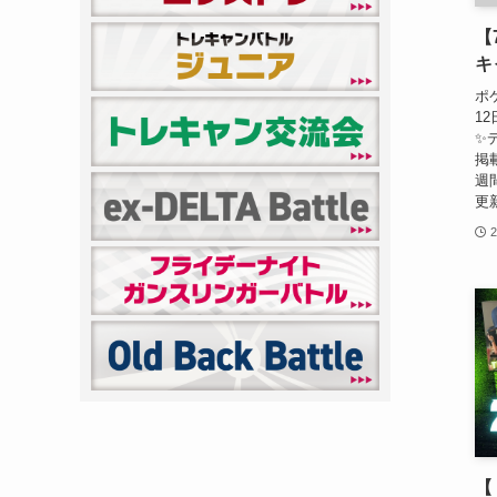
【
キ
ポ
1
✨
掲
週
更
【