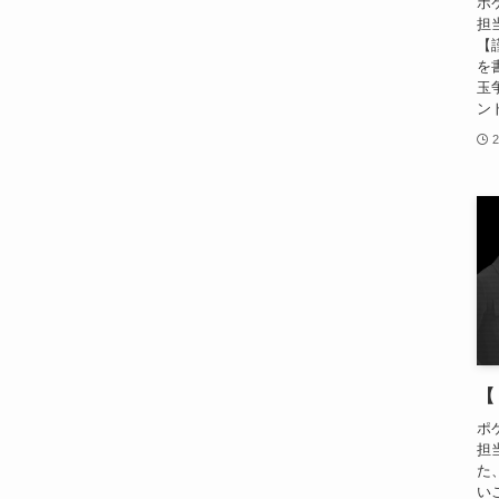
ポ
担
【
を
玉
ン
【
ポ
担
た
い