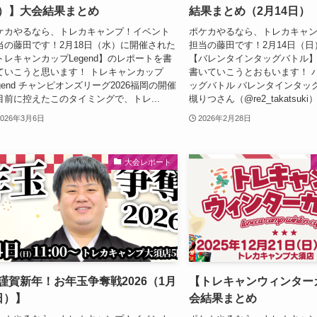
）】大会結果まとめ
結果まとめ（2月14日）
ケカやるなら、トレカキャンプ！イベント
ポケカやるなら、トレカキャ
当の藤田です！2月18日（水）に開催された
担当の藤田です！2月14日（
トレキャンカップLegend】のレポートを書
【バレンタインタッグバトル
ていこうと思います！ トレキャンカップ
書いていこうとおもいます！ 
egend チャンピオンズリーグ2026福岡の開催
ッグバトル バレンタインタッ
目前に控えたこのタイミングで、トレ...
槻りつさん（@re2_takatsuki）
2026年3月6日
2026年2月28日
大会レポート
謹賀新年！お年玉争奪戦2026（1月
【トレキャンウィンター
日）】
会結果まとめ