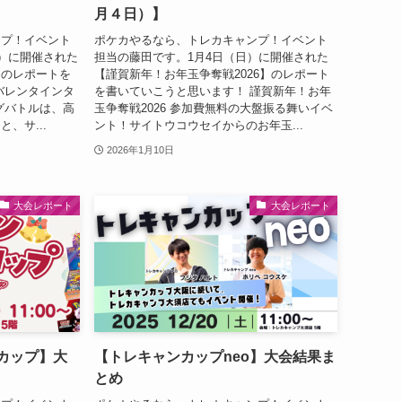
月４日）】
ンプ！イベント
ポケカやるなら、トレカキャンプ！イベント
日）に開催された
担当の藤田です。1月4日（日）に開催された
】のレポートを
【謹賀新年！お年玉争奪戦2026】のレポート
バレンタインタ
を書いていこうと思います！ 謹賀新年！お年
グバトルは、高
玉争奪戦2026 参加費無料の大盤振る舞いイベ
と、サ...
ント！サイトウコウセイからのお年玉...
2026年1月10日
大会レポート
大会レポート
カップ】大
【トレキャンカップneo】大会結果ま
とめ