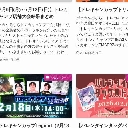
7月6日(月)～7月12日(日)】トレカ
【トレキャンカップトリ
ャンプ店舗大会結果まとめ
ポケカやるなら、トレカキャ
担当の藤田です！4月11日（
ケカやるならトレカキャンプ！7月6日～7月
【トレキャンカップトリオ】
2日の全勝者の方のデッキを紹介いたします
いていこうと思います！ トレ
デッキリストをご提出いただいた方のみの
リオ トレカキャンプ定番の3
載となります。 トレキャンメディアでは1
レカキャンプEMBERZのサイト
間ぶんの全勝者の方のデッキリストを毎週
新していきますのでお楽しみに✨こだわ...
2026年5月21日
2026年7月19日
大会レポート
トレキャンカップLegend（2月18
【バレンタインタッグバ