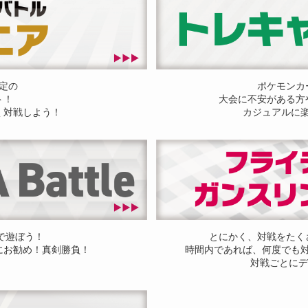
定の
ポケモンカ
ト！
大会に不安がある方
く対戦しよう！
カジュアルに
ドで遊ぼう！
とにかく、対戦をたく
にお勧め！真剣勝負！
時間内であれば、何度でも
対戦ごとにデ