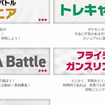
定の
ポケモンカ
ト！
大会に不安がある方
く対戦しよう！
カジュアルに
ドで遊ぼう！
とにかく、対戦をたく
にお勧め！真剣勝負！
時間内であれば、何度でも
対戦ごとにデ