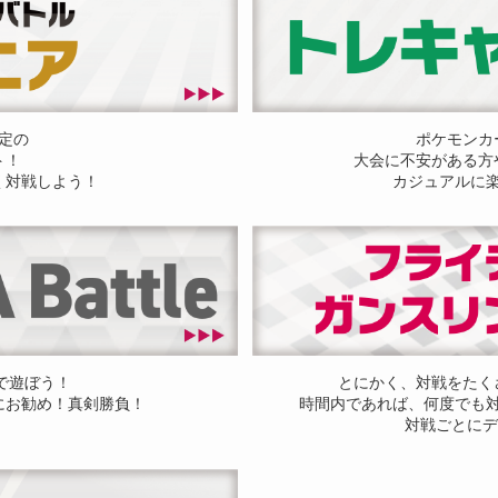
定の
ポケモンカ
ト！
大会に不安がある方
く対戦しよう！
カジュアルに
ドで遊ぼう！
とにかく、対戦をたく
にお勧め！真剣勝負！
時間内であれば、何度でも
対戦ごとにデ