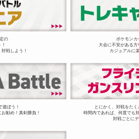
定の
ポケモンカ
ト！
大会に不安がある方
く対戦しよう！
カジュアルに
ドで遊ぼう！
とにかく、対戦をたく
にお勧め！真剣勝負！
時間内であれば、何度でも
対戦ごとにデ