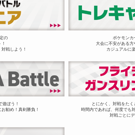
定の
ポケモンカ
ト！
大会に不安がある方
く対戦しよう！
カジュアルに
ドで遊ぼう！
とにかく、対戦をたく
にお勧め！真剣勝負！
時間内であれば、何度でも
対戦ごとにデ