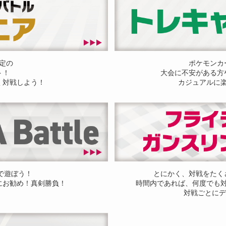
定の
ポケモンカ
ト！
大会に不安がある方
く対戦しよう！
カジュアルに
ドで遊ぼう！
とにかく、対戦をたく
にお勧め！真剣勝負！
時間内であれば、何度でも
対戦ごとにデ