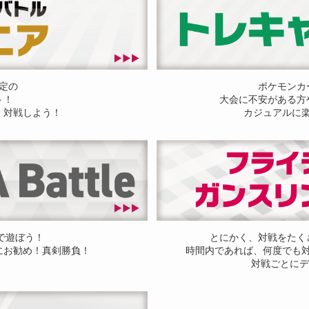
定の
ポケモンカ
ト！
大会に不安がある方
く対戦しよう！
カジュアルに
ドで遊ぼう！
とにかく、対戦をたく
にお勧め！真剣勝負！
時間内であれば、何度でも
対戦ごとにデ