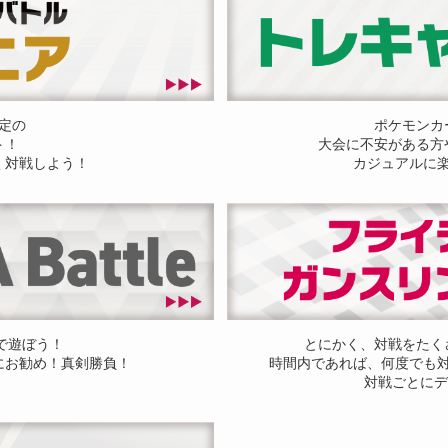
定の
ポケモンカ
ト！
大会に不安がある方
く対戦しよう！
カジュアルに
ドで遊ぼう！
とにかく、対戦をたく
にお勧め！真剣勝負！
時間内であれば、何度でも
対戦ごとにデ