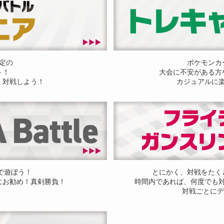
定の
ポケモンカ
ト！
大会に不安がある方
く対戦しよう！
カジュアルに
ドで遊ぼう！
とにかく、対戦をたく
にお勧め！真剣勝負！
時間内であれば、何度でも
対戦ごとにデ