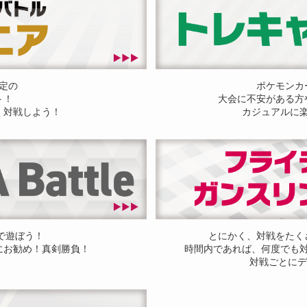
定の
ポケモンカ
ト！
大会に不安がある方
く対戦しよう！
カジュアルに
ドで遊ぼう！
とにかく、対戦をたく
にお勧め！真剣勝負！
時間内であれば、何度でも
対戦ごとにデ