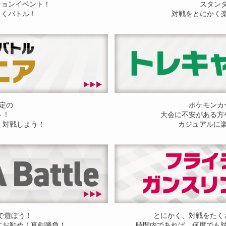
ションイベント！
スタン
しくバトル！
対戦をとにかく
定の
ポケモンカ
ト！
大会に不安がある方
く対戦しよう！
カジュアルに
ドで遊ぼう！
とにかく、対戦をたく
にお勧め！真剣勝負！
時間内であれば、何度でも