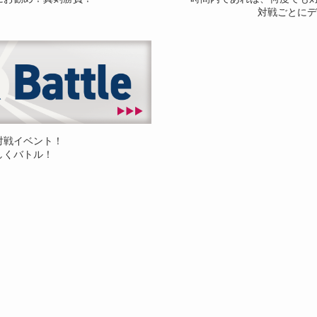
対戦ごとにデ
対戦イベント！
しくバトル！