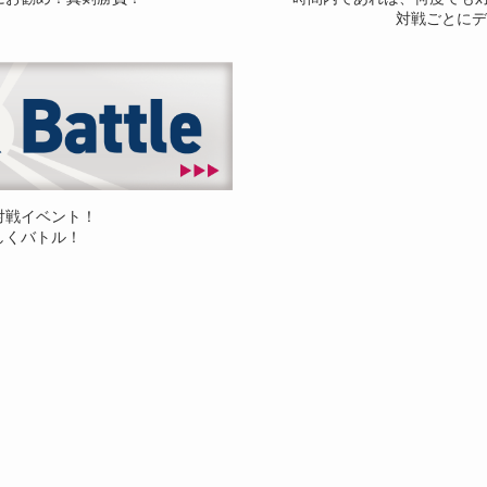
対戦ごとにデ
対戦イベント！
しくバトル！