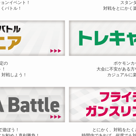
ションイベント！
スタン
しくバトル！
対戦をとにかく
定の
ポケモンカ
ト！
大会に不安がある方
く対戦しよう！
カジュアルに
ドで遊ぼう！
とにかく、対戦をたく
にお勧め！真剣勝負！
時間内であれば、何度でも