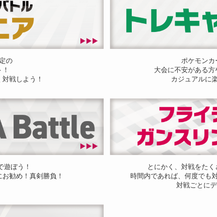
定の
ポケモンカ
ト！
大会に不安がある方
く対戦しよう！
カジュアルに
ドで遊ぼう！
とにかく、対戦をたく
にお勧め！真剣勝負！
時間内であれば、何度でも
対戦ごとにデ