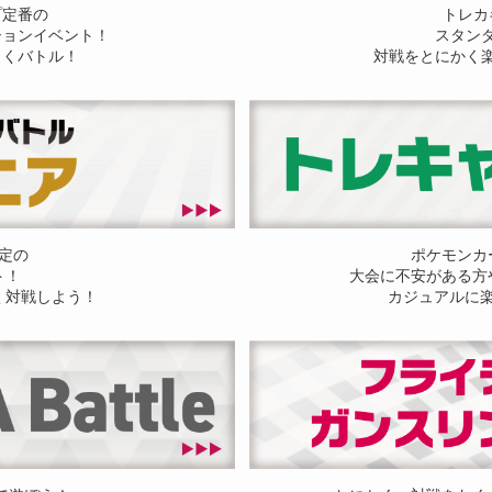
プ定番の
トレカ
ションイベント！
スタン
しくバトル！
対戦をとにかく
定の
ポケモンカ
ト！
大会に不安がある方
く対戦しよう！
カジュアルに