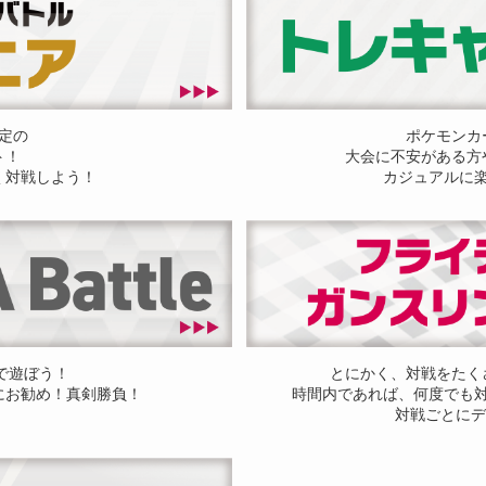
定の
ポケモンカ
ト！
大会に不安がある方
く対戦しよう！
カジュアルに
ドで遊ぼう！
とにかく、対戦をたく
にお勧め！真剣勝負！
時間内であれば、何度でも
対戦ごとにデ