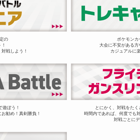
定の
ポケモンカ
ト！
大会に不安がある方
く対戦しよう！
カジュアルに
ドで遊ぼう！
とにかく、対戦をたく
にお勧め！真剣勝負！
時間内であれば、何度でも
対戦ごとにデ