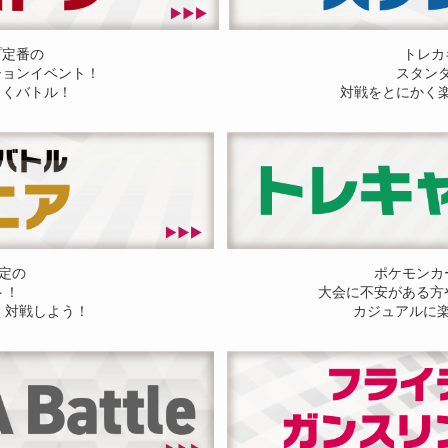
プ定番の
トレカ
ションイベント！
スタン
しくバトル！
対戦をとにかく
定の
ポケモンカ
ト！
大会に不安がある方
く対戦しよう！
カジュアルに