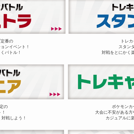
プ定番の
トレカ
ションイベント！
スタン
しくバトル！
対戦をとにかく
定の
ポケモンカ
ト！
大会に不安がある方
く対戦しよう！
カジュアルに