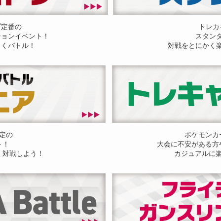
プ定番の
トレカ
ションイベント！
スタン
しくバトル！
対戦をとにかく
定の
ポケモンカ
ト！
大会に不安がある方
く対戦しよう！
カジュアルに