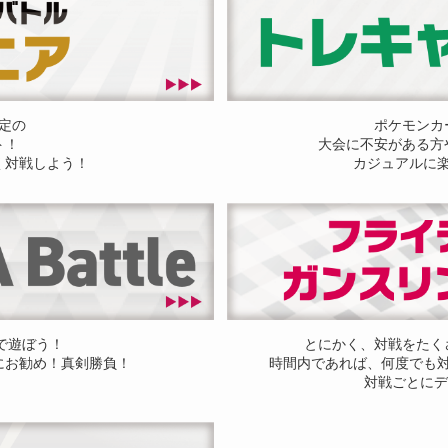
定の
ポケモンカ
ト！
大会に不安がある方
く対戦しよう！
カジュアルに
ドで遊ぼう！
とにかく、対戦をたく
にお勧め！真剣勝負！
時間内であれば、何度でも
対戦ごとにデ