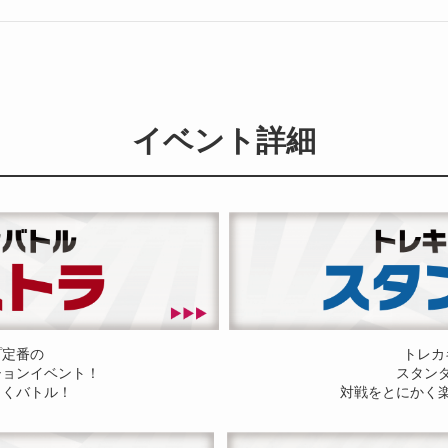
イベント詳細
プ定番の
トレカ
ションイベント！
スタン
しくバトル！
対戦をとにかく