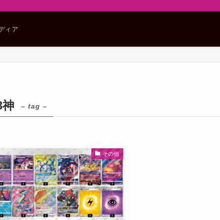
メディア
3神
– tag –
その他