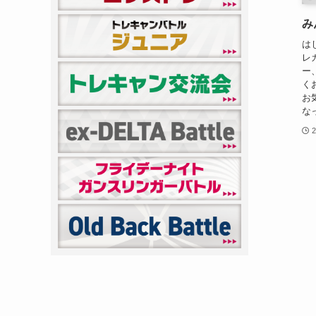
み
は
レ
ー
く
お
な