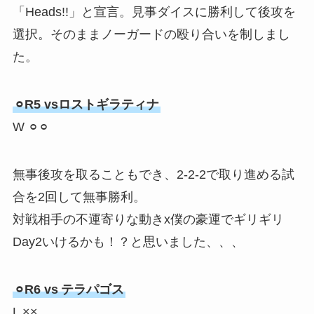
「Heads!!」と宣言。見事ダイスに勝利して後攻を
選択。そのままノーガードの殴り合いを制しまし
た。
⚪︎R5 vsロストギラティナ
W ⚪︎⚪︎
無事後攻を取ることもでき、2-2-2で取り進める試
合を2回して無事勝利。
対戦相手の不運寄りな動きx僕の豪運でギリギリ
Day2いけるかも！？と思いました、、、
⚪︎R6 vs
テラパゴス
L ××